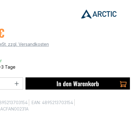
€
MwSt. zzgl. Versandkosten
r
1-3 Tage
 Anzahl: Gib den gewünschten Wert ein 
In den Warenkorb
895213703154
EAN:
4895213703154
:
ACFAN00231A