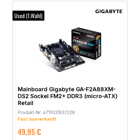
Used (1.Wahl)
Mainboard Gigabyte GA-F2A88XM-
DS2 Sockel FM2+ DDR3 (micro-ATX)
Retail
Produkt-Nr: 4719331837228
Fast ausverkauft
Regulärer Preis:
49,95 €