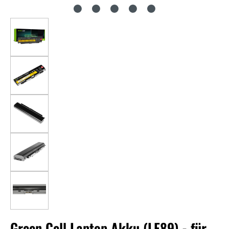
Green Cell Laptop Akku (LE89) - für