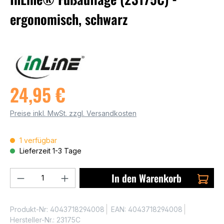
ergonomisch, schwarz
24,95 €
Preise inkl. MwSt. zzgl. Versandkosten
1 verfügbar
Lieferzeit 1-3 Tage
Produkt Anzahl: Gib den gewünschten We
In den Warenkorb
Produkt-Nr:
4043718294008
EAN:
4043718294008
Hersteller-Nr.:
23175C