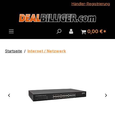
Händler-Registrierung
alt springen
0,00 €*
Startseite
Internet / Netzwerk
Neuware / OVP
Bildergalerie überspringen