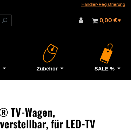
Händler-Registrierung
0,00 €*
Zubehör
SALE %
e® TV-Wagen,
erstellbar, für LED-TV