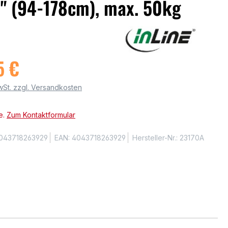
0" (94-178cm), max. 50kg
5 €
MwSt. zzgl. Versandkosten
e.
Zum Kontaktformular
043718263929
EAN:
4043718263929
Hersteller-Nr.:
23170A