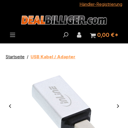
Händler-Registrierung
alt springen
0,00 €*
Startseite
USB Kabel / Adapter
Neuware / OVP
Bildergalerie überspringen