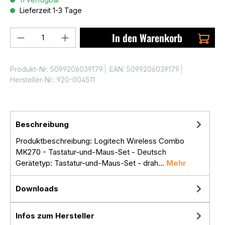
Lieferzeit 1-3 Tage
Produkt Anzahl: Gib den gewünschten We
In den Warenkorb
Produkt-Nr:
5099206039179
EAN:
5099206039179
Hersteller-Nr.:
920-004511
Beschreibung
Produktbeschreibung: Logitech Wireless Combo
MK270 - Tastatur-und-Maus-Set - Deutsch
Gerätetyp: Tastatur-und-Maus-Set - drah…
Mehr
Downloads
Infos zum Hersteller