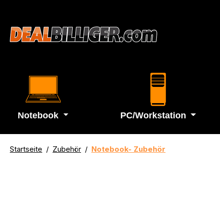
springen
Zur Hauptnavigation springen
Notebook
PC/Workstation
Startseite
Zubehör
Notebook- Zubehör
Used (2.Wahl)
Bildergalerie überspringen