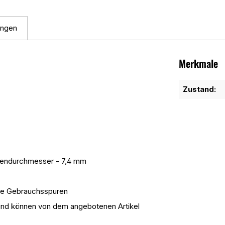
ungen
Merkmale
Zustand:
ßendurchmesser - 7,4 mm
ale Gebrauchsspuren
s und können von dem angebotenen Artikel