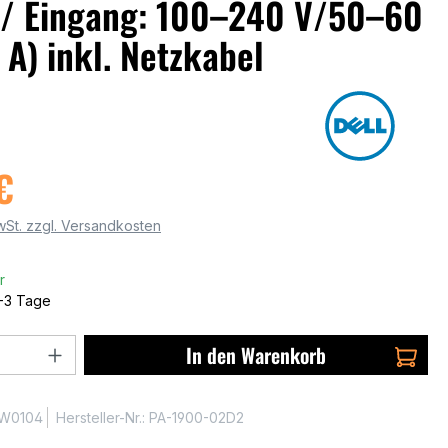
 / Eingang: 100–240 V/50–60
 A) inkl. Netzkabel
€
MwSt. zzgl. Versandkosten
r
1-3 Tage
 Anzahl: Gib den gewünschten Wert ein 
In den Warenkorb
W0104
Hersteller-Nr.:
PA-1900-02D2