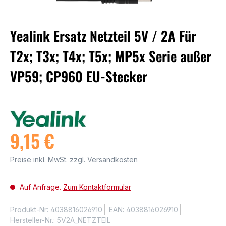
Yealink Ersatz Netzteil 5V / 2A Für
T2x; T3x; T4x; T5x; MP5x Serie außer
VP59; CP960 EU-Stecker
9,15 €
Preise inkl. MwSt. zzgl. Versandkosten
Auf Anfrage.
Zum Kontaktformular
Produkt-Nr:
4038816026910
EAN:
4038816026910
Hersteller-Nr.:
5V2A_NETZTEIL