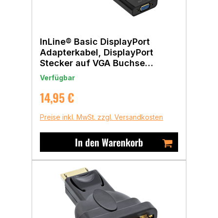
InLine® Basic DisplayPort
Adapterkabel, DisplayPort
Stecker auf VGA Buchse
schwarz, 0,15m
Verfügbar
Regulärer Preis:
14,95 €
Preise inkl. MwSt. zzgl. Versandkosten
In den Warenkorb