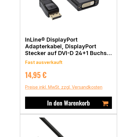
InLine® DisplayPort
Adapterkabel, DisplayPort
Stecker auf DVI-D 24+1 Buchse
schwarz, 0,15m
Fast ausverkauft
Regulärer Preis:
14,95 €
Preise inkl. MwSt. zzgl. Versandkosten
In den Warenkorb