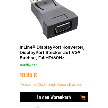
InLine® DisplayPort Konverter,
DisplayPort Stecker auf VGA
Buchse, FullHD/60Hz,
schwarz/gold
Verfügbar
Regulärer Preis:
10,95 €
Preise inkl. MwSt. zzgl. Versandkosten
In den Warenkorb