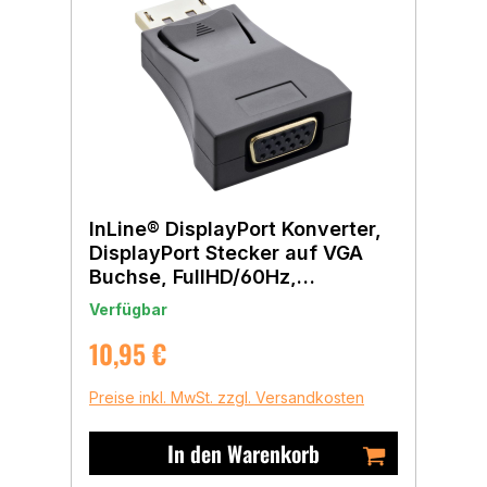
InLine® DisplayPort Konverter,
DisplayPort Stecker auf VGA
Buchse, FullHD/60Hz,
schwarz/gold
Verfügbar
Regulärer Preis:
10,95 €
Preise inkl. MwSt. zzgl. Versandkosten
In den Warenkorb