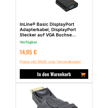
InLine® Basic DisplayPort
Adapterkabel, DisplayPort
Stecker auf VGA Buchse
schwarz, 0,15m
Verfügbar
Regulärer Preis:
14,95 €
Preise inkl. MwSt. zzgl. Versandkosten
In den Warenkorb