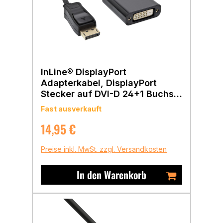
InLine® DisplayPort
Adapterkabel, DisplayPort
Stecker auf DVI-D 24+1 Buchse
schwarz, 0,15m
Fast ausverkauft
Regulärer Preis:
14,95 €
Preise inkl. MwSt. zzgl. Versandkosten
In den Warenkorb