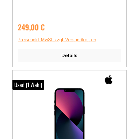
Regulärer Preis:
249,00 €
Preise inkl. MwSt. zzgl. Versandkosten
Details
Used (1.Wahl)