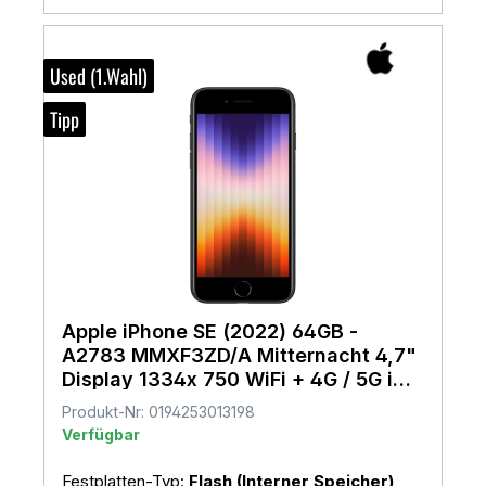
Used (1.Wahl)
Tipp
Apple iPhone SE (2022) 64GB -
A2783 MMXF3ZD/A Mitternacht 4,7"
Display 1334x 750 WiFi + 4G / 5G iOS
17 (mit OVP)
Produkt-Nr: 0194253013198
Verfügbar
Festplatten-Typ:
Flash (Interner Speicher)