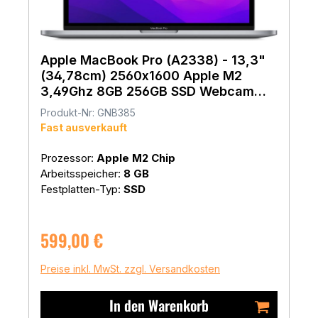
Apple MacBook Pro (A2338) - 13,3"
(34,78cm) 2560x1600 Apple M2
3,49Ghz 8GB 256GB SSD Webcam
WLAN mac OS
Produkt-Nr: GNB385
Fast ausverkauft
Prozessor:
Apple M2 Chip
Arbeitsspeicher:
8 GB
Festplatten-Typ:
SSD
Regulärer Preis:
599,00 €
Preise inkl. MwSt. zzgl. Versandkosten
In den Warenkorb