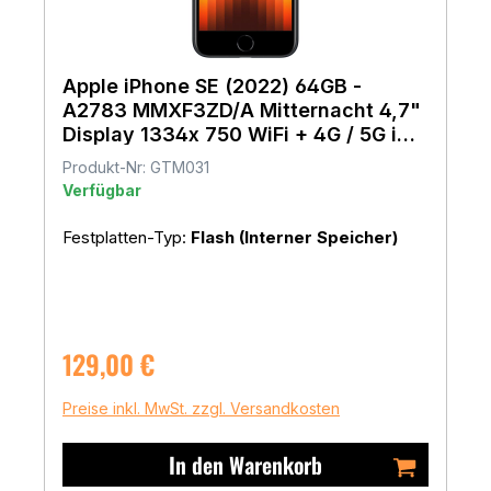
Apple iPhone SE (2022) 64GB -
A2783 MMXF3ZD/A Mitternacht 4,7"
Display 1334x 750 WiFi + 4G / 5G iOS
17
Produkt-Nr: GTM031
Verfügbar
Festplatten-Typ:
Flash (Interner Speicher)
Regulärer Preis:
129,00 €
Preise inkl. MwSt. zzgl. Versandkosten
In den Warenkorb