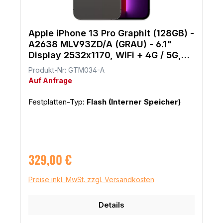
Apple iPhone 13 Pro Graphit (128GB) -
A2638 MLV93ZD/A (GRAU) - 6.1"
Display 2532x1170, WiFi + 4G / 5G,
Apple iOS
Produkt-Nr: GTM034-A
Auf Anfrage
Festplatten-Typ:
Flash (Interner Speicher)
Regulärer Preis:
329,00 €
Preise inkl. MwSt. zzgl. Versandkosten
Details