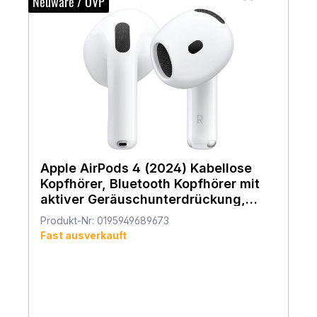
Neuware / OVP
Apple AirPods 4 (2024) Kabellose
Kopfhörer, Bluetooth Kopfhörer mit
aktiver Geräuschunterdrückung,
USB-C Ladecase, Kabelloses Laden
Produkt-Nr: 0195949689673
Fast ausverkauft