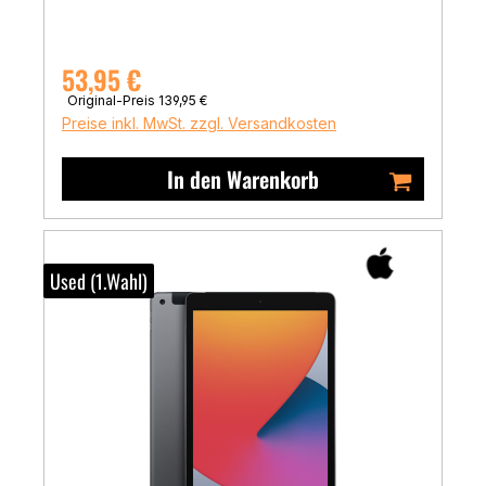
Verkaufspreis:
53,95 €
Regulärer Preis:
Original-Preis
139,95 €
Preise inkl. MwSt. zzgl. Versandkosten
In den Warenkorb
Used (1.Wahl)