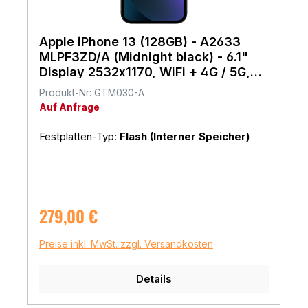
Apple iPhone 13 (128GB) - A2633
MLPF3ZD/A (Midnight black) - 6.1"
Display 2532x1170, WiFi + 4G / 5G,
iOS 17
Produkt-Nr: GTM030-A
Auf Anfrage
Festplatten-Typ:
Flash (Interner Speicher)
Regulärer Preis:
279,00 €
Preise inkl. MwSt. zzgl. Versandkosten
Details