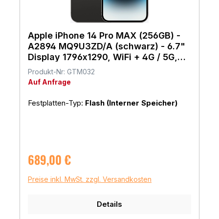
Apple iPhone 14 Pro MAX (256GB) -
A2894 MQ9U3ZD/A (schwarz) - 6.7"
Display 1796x1290, WiFi + 4G / 5G,
iOS
Produkt-Nr: GTM032
Auf Anfrage
Festplatten-Typ:
Flash (Interner Speicher)
Regulärer Preis:
689,00 €
Preise inkl. MwSt. zzgl. Versandkosten
Details