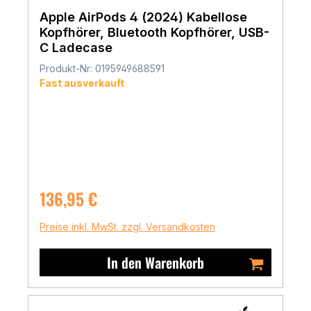
Apple AirPods 4 (2024) Kabellose
Kopfhörer, Bluetooth Kopfhörer, USB-
C Ladecase
Produkt-Nr: 0195949688591
Fast ausverkauft
Regulärer Preis:
136,95 €
Preise inkl. MwSt. zzgl. Versandkosten
In den Warenkorb