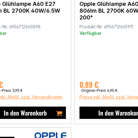
 Glühlampe A60 E27
Opple Glühlampe A60
m BL 2700K 40W/6.5W
806lm BL 2700K 60W
200°
t-Nr: 6956712665898
Produkt-Nr: 6956712665911
bar
Verfügbar
fspreis:
€
Verkaufspreis:
0,89 €
Regulärer Preis:
Regulärer Preis:
l-Preis
3,95 €
Original-Preis
4,95 €
inkl. MwSt. zzgl. Versandkosten
Preise inkl. MwSt. zzgl. Ver
In den Warenkorb
In den Warenko