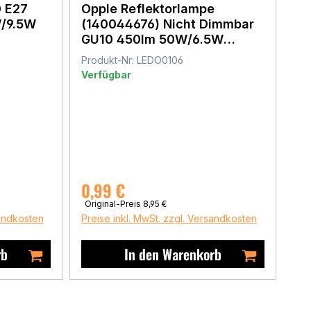
 E27
Opple Reflektorlampe
/9.5W
(140044676) Nicht Dimmbar
GU10 450lm 50W/6.5W
2700K
Produkt-Nr: LEDO0106
Verfügbar
Verkaufspreis:
0,99 €
Regulärer Preis:
Original-Preis
8,95 €
sandkosten
Preise inkl. MwSt. zzgl. Versandkosten
rb
In den Warenkorb