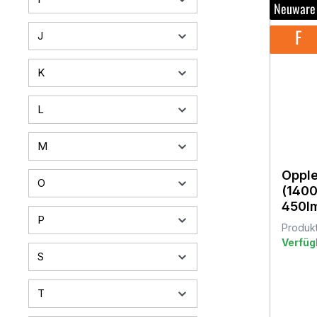
Neuware
F
J
K
L
M
Opple
O
(140
450l
P
Produk
Verfüg
S
T