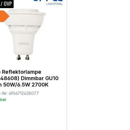
 / OVP
 Reflektorlampe
048608) Dimmbar GU10
m 50W/6.5W 2700K
t-Nr: 6956712628077
bar