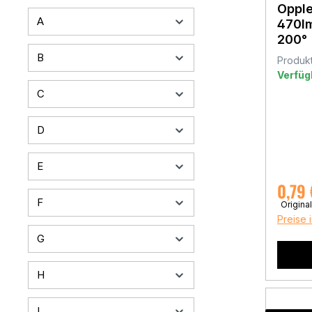
Opple
A
470l
200°
B
Produk
Verfüg
C
D
E
Verkau
0,79 
F
Origina
Preise 
G
H
I